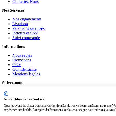
Contactez Nous
Nos Services
Nos engagements
Livraison
Paiements sécurisés
Retours et SAV
Suivi commande
Informations
Nouveautés
Promotions
CGV
Confidentialité
Mentions légales
Suivez-nous
Pinterest
Facebook
Nous utilisons des cookies
Notre Blog
Nous pouvons les placer pour analyser les données de nos visiteurs, améliorer notre site We
www.materiauxnet.com © 2010-2026 / Agymat SARL
expérience inoubliable. Pour plus d'informations sur les cookies que nous utilisons, ouvrez 
Contactez-nous