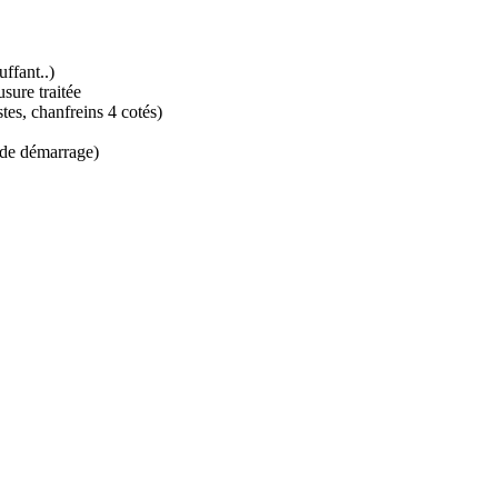
ffant..)
sure traitée
stes, chanfreins 4 cotés)
e de démarrage)