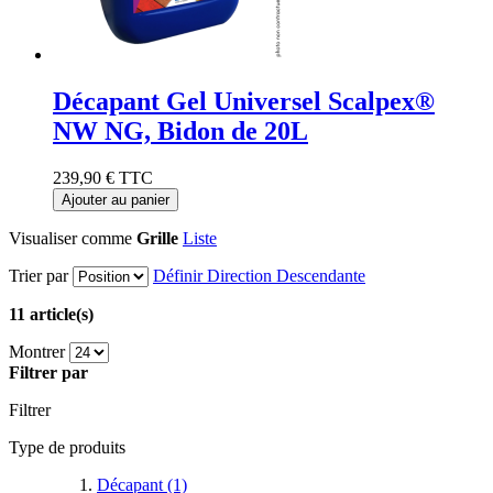
Décapant Gel Universel Scalpex®
NW NG, Bidon de 20L
239,90 €
TTC
Ajouter au panier
Visualiser comme
Grille
Liste
Trier par
Définir Direction Descendante
11 article(s)
Montrer
Filtrer par
Filtrer
Type de produits
Décapant
(1)