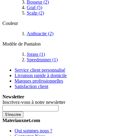
Bosseur
(2)
Graf
(5)
Scalp
(2)
Couleur
Anthracite
(2)
Modèle de Pantalon
Jorass
(1)
Speedrunner
(1)
Service client personnalisé
Livraison rapide à domicile
Marques professionnelles
Satisfaction client
Newsletter
Inscrivez-vous à notre newsletter
S'inscrire
Materiauxnet.com
Qui sommes nous ?