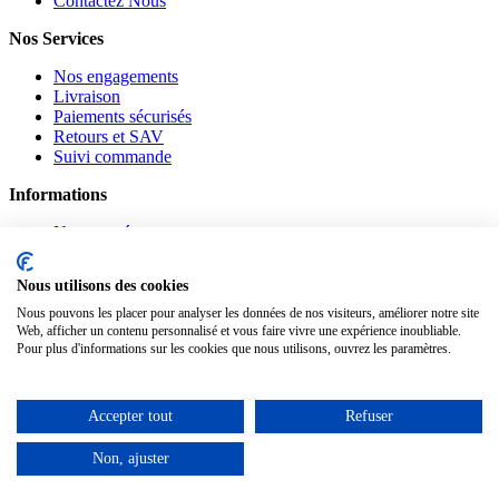
Contactez Nous
Nos Services
Nos engagements
Livraison
Paiements sécurisés
Retours et SAV
Suivi commande
Informations
Nouveautés
Promotions
CGV
Nous utilisons des cookies
Confidentialité
Mentions légales
Nous pouvons les placer pour analyser les données de nos visiteurs, améliorer notre site
Web, afficher un contenu personnalisé et vous faire vivre une expérience inoubliable.
Suivez-nous
Pour plus d'informations sur les cookies que nous utilisons, ouvrez les paramètres.
Pinterest
Facebook
Accepter tout
Refuser
Notre Blog
Non, ajuster
www.materiauxnet.com © 2010-2026 / Agymat SARL
Contactez-nous