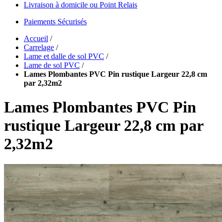
Livraison à domicile ou Point Relais
Paiements Sécurisés
Accueil
/
Carrelage
/
Lame et dalle de sol PVC
/
Lame de sol PVC
/
Lames Plombantes PVC Pin rustique Largeur 22,8 cm
par 2,32m2
Lames Plombantes PVC Pin
rustique Largeur 22,8 cm par
2,32m2