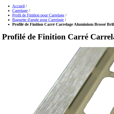
Accueil
/
Carrelage
/
Profil de Finition pour Carrelage
/
Baguette d'angle pour Carrelage
/
Profilé de Finition Carré Carrelage Aluminium Brossé Bri
Profilé de Finition Carré Carr