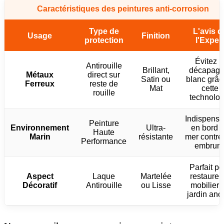
Caractéristiques des peintures anti-corrosion
Type de
L'avis d
Usage
Finition
protection
l'Exper
Évitez l
Antirouille
Brillant,
décapage
Métaux
direct sur
Satin ou
blanc grâc
Ferreux
reste de
Mat
cette
rouille
technolog
Indispensa
Peinture
Environnement
Ultra-
en bord 
Haute
Marin
résistante
mer contre
Performance
embrun
Parfait po
Aspect
Laque
Martelée
restaurer 
Décoratif
Antirouille
ou Lisse
mobilier 
jardin anc