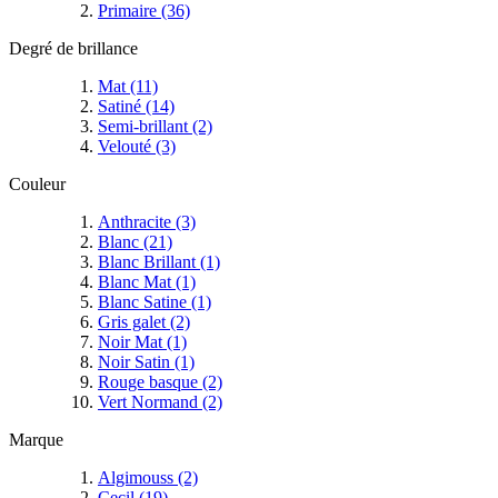
Primaire
(36)
Degré de brillance
Mat
(11)
Satiné
(14)
Semi-brillant
(2)
Velouté
(3)
Couleur
Anthracite
(3)
Blanc
(21)
Blanc Brillant
(1)
Blanc Mat
(1)
Blanc Satine
(1)
Gris galet
(2)
Noir Mat
(1)
Noir Satin
(1)
Rouge basque
(2)
Vert Normand
(2)
Marque
Algimouss
(2)
Cecil
(19)