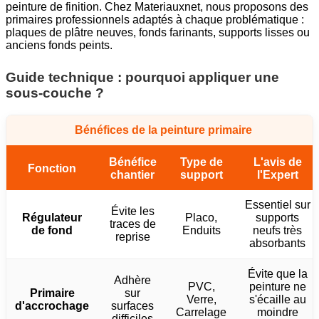
peinture de finition. Chez Materiauxnet, nous proposons des
primaires professionnels adaptés à chaque problématique :
plaques de plâtre neuves, fonds farinants, supports lisses ou
anciens fonds peints.
Guide technique : pourquoi appliquer une
sous-couche ?
Bénéfices de la peinture primaire
Bénéfice
Type de
L'avis de
Fonction
chantier
support
l'Expert
Essentiel sur
Évite les
Régulateur
Placo,
supports
traces de
de fond
Enduits
neufs très
reprise
absorbants
Évite que la
Adhère
PVC,
peinture ne
Primaire
sur
Verre,
s'écaille au
d'accrochage
surfaces
Carrelage
moindre
difficiles