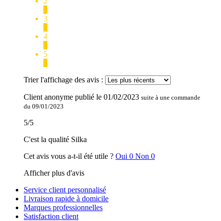
2
0
3
0
4
0
5
1
Trier l'affichage des avis :
Client anonyme
publié le
01/02/2023
suite à une commande
du 09/01/2023
5
/
5
C'est la qualité Silka
Cet avis vous a-t-il été utile ?
Oui
0
Non
0
Afficher plus d'avis
Service client personnalisé
Livraison rapide à domicile
Marques professionnelles
Satisfaction client