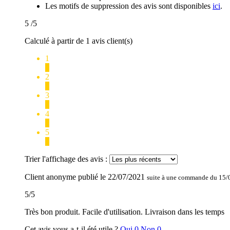
Les motifs de suppression des avis sont disponibles
ici
.
5
/5
Calculé à partir de 1 avis client(s)
1
0
2
0
3
0
4
0
5
1
Trier l'affichage des avis :
Client anonyme
publié le
22/07/2021
suite à une commande du 15/
5
/
5
Très bon produit. Facile d'utilisation. Livraison dans les temps
Cet avis vous a-t-il été utile ?
Oui
0
Non
0