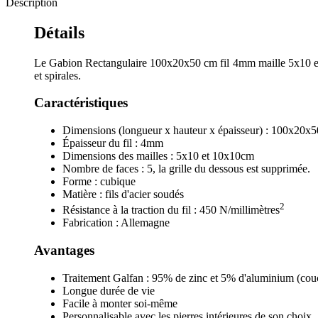
Description
Détails
Le Gabion Rectangulaire 100x20x50 cm fil 4mm maille 5x10 et 10
et spirales.
Caractéristiques
Dimensions (longueur x hauteur x épaisseur) : 100x20x
Épaisseur du fil : 4mm
Dimensions des mailles : 5x10 et 10x10cm
Nombre de faces : 5, la grille du dessous est supprimée.
Forme : cubique
Matière : fils d'acier soudés
2
Résistance à la traction du fil : 450 N/millimètres
Fabrication : Allemagne
Avantages
Traitement Galfan : 95% de zinc et 5% d'aluminium (couch
Longue durée de vie
Facile à monter soi-même
Personnalisable avec les pierres intérieures de son choix