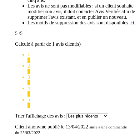
cinq ans.
Les avis ne sont pas modifiables : si un client souhaite
modifier son avis, il doit contacter Avis Verifiés afin de
supprimer l'avis existant, et en publier un nouveau.
Les motifs de suppression des avis sont disponibles
ici
.
5
/5
Calculé à partir de 1 avis client(s)
1
0
2
0
3
0
4
0
5
1
Trier l'affichage des avis :
Client anonyme
publié le
13/04/2022
suite à une commande
du 25/03/2022