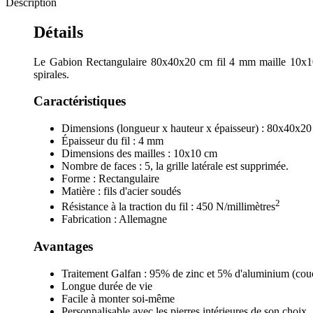
Description
Détails
Le Gabion Rectangulaire 80x40x20 cm fil 4 mm maille 10x10 cm
spirales.
Caractéristiques
Dimensions (longueur x hauteur x épaisseur) : 80x40x2
Épaisseur du fil : 4 mm
Dimensions des mailles : 10x10 cm
Nombre de faces : 5, la grille latérale est supprimée.
Forme : Rectangulaire
Matière : fils d'acier soudés
2
Résistance à la traction du fil : 450 N/millimètres
Fabrication : Allemagne
Avantages
Traitement Galfan : 95% de zinc et 5% d'aluminium (couch
Longue durée de vie
Facile à monter soi-même
Personnalisable avec les pierres intérieures de son choix