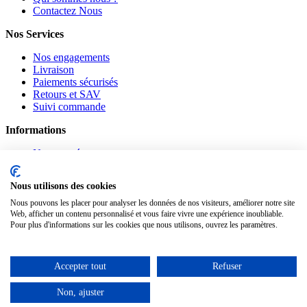
Contactez Nous
Nos Services
Nos engagements
Livraison
Paiements sécurisés
Retours et SAV
Suivi commande
Informations
Nouveautés
Promotions
CGV
Nous utilisons des cookies
Confidentialité
Mentions légales
Nous pouvons les placer pour analyser les données de nos visiteurs, améliorer notre site
Web, afficher un contenu personnalisé et vous faire vivre une expérience inoubliable.
Suivez-nous
Pour plus d'informations sur les cookies que nous utilisons, ouvrez les paramètres.
Pinterest
Facebook
Accepter tout
Refuser
Notre Blog
Non, ajuster
www.materiauxnet.com © 2010-2026 / Agymat SARL