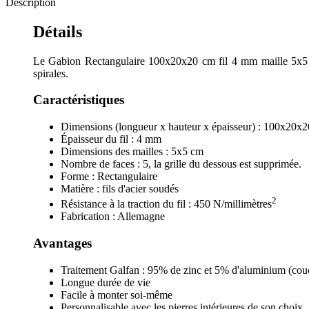
Description
Détails
Le Gabion Rectangulaire 100x20x20 cm fil 4 mm maille 5x5 cm 
spirales.
Caractéristiques
Dimensions (longueur x hauteur x épaisseur) : 100x20x
Épaisseur du fil : 4 mm
Dimensions des mailles : 5x5 cm
Nombre de faces : 5, la grille du dessous est supprimée.
Forme : Rectangulaire
Matière : fils d'acier soudés
2
Résistance à la traction du fil : 450 N/millimètres
Fabrication : Allemagne
Avantages
Traitement Galfan : 95% de zinc et 5% d'aluminium (couch
Longue durée de vie
Facile à monter soi-même
Personnalisable avec les pierres intérieures de son choix