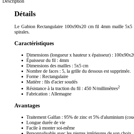
Description
Détails
Le Gabion Rectangulaire 100x90x20 cm fil 4mm maille 5x5 cm 5
spirales.
Caractéristiques
Dimensions (longueur x hauteur x épaisseur) : 100x90x
Épaisseur du fil : 4mm
Dimensions des mailles : 5x5 cm
Nombre de faces : 5, la grille du dessous est supprimée.
Forme : Rectangulaire
Matière : fils d'acier soudés
2
Résistance à la traction du fil : 450 N/millimètres
Fabrication : Allemagne
Avantages
Traitement Galfan : 95% de zinc et 5% d'aluminium (couch
Longue durée de vie
Facile à monter soi-même
Personnalisable avec les pierres intérieures de son choix