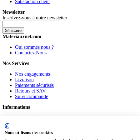
Satisfaction client
Newsletter
Inscrivez-vous à notre newsletter
S'inscrire
Materiauxnet.com
Qui sommes nous ?
Contactez Nous
Nos Services
Nos engagements
Livraison
Paiements sécurisés
Retours et SAV
Suivi commande
Informations
Nouveautés
Promotions
CGV
Nous utilisons des cookies
Confidentialité