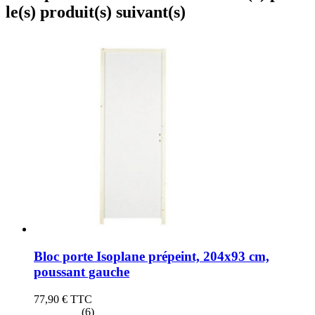
le(s) produit(s) suivant(s)
Bloc porte Isoplane prépeint, 204x93 cm,
poussant gauche
77,90 €
TTC
(6)