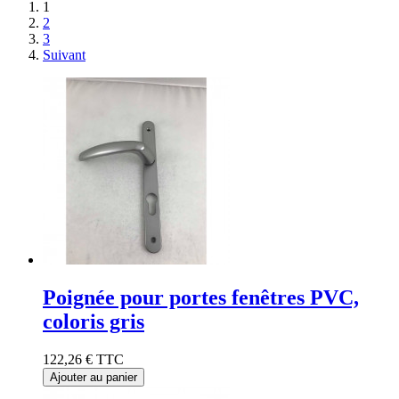
1
2
3
Suivant
Poignée pour portes fenêtres PVC,
coloris gris
122,26 €
TTC
Ajouter au panier