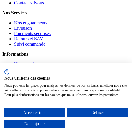
Contactez Nous
Nos Services
Nos engagements
Livraison
Paiements sécurisés
Retours et SAV
Suivi commande
Informations
Nouveautés
Promotions
CGV
Nous utilisons des cookies
Confidentialité
Mentions légales
Nous pouvons les placer pour analyser les données de nos visiteurs, améliorer notre site
Web, afficher un contenu personnalisé et vous faire vivre une expérience inoubliable.
Pour plus d'informations sur les cookies que nous utilisons, ouvrez les paramètres.
Suivez-nous
Pinterest
Facebook
Accepter tout
Refuser
Notre Blog
Non, ajuster
www.materiauxnet.com © 2010-2026 / Agymat SARL
Contactez-nous