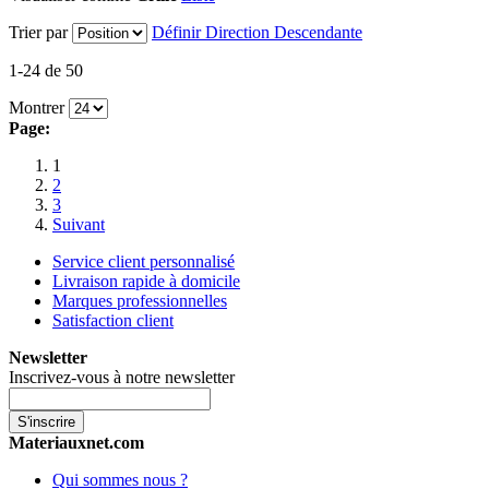
Trier par
Définir Direction Descendante
1-24 de 50
Montrer
Page:
1
2
3
Suivant
Service client personnalisé
Livraison rapide à domicile
Marques professionnelles
Satisfaction client
Newsletter
Inscrivez-vous à notre newsletter
S'inscrire
Materiauxnet.com
Qui sommes nous ?