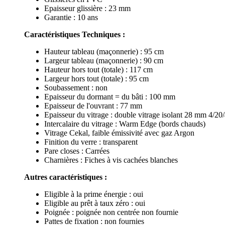
Epaisseur glissière : 23 mm
Garantie : 10 ans
Caractéristiques Techniques :
Hauteur tableau (maçonnerie) : 95 cm
Largeur tableau (maçonnerie) : 90 cm
Hauteur hors tout (totale) : 117 cm
Largeur hors tout (totale) : 95 cm
Soubassement : non
Epaisseur du dormant = du bâti : 100 mm
Epaisseur de l'ouvrant : 77 mm
Epaisseur du vitrage : d
ouble vitrage isolant
28 mm 4/20/
Intercalaire du vitrage : Warm Edge (bords chauds)
Vitrage Cekal, faible émissivité avec gaz Argon
Finition du verre : transparent
Pare closes : Carrées
Charnières : Fiches à vis cachées blanches
Autres caractéristiques :
Eligible à la prime énergie : oui
Eligible au prêt à taux zéro : oui
Poignée : poignée non centrée non fournie
Pattes de fixation : non fournies