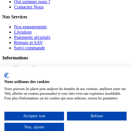
Qui sommes nous ?
Contactez Nous
Nos Services
Nos engagements
Livraison
Paiements sécurisés
Retours et SAV
Suivi commande
Informations
Nouveautés
Promotions
CGV
Nous utilisons des cookies
Confidentialité
Mentions légales
Nous pouvons les placer pour analyser les données de nos visiteurs, améliorer notre site
Web, afficher un contenu personnalisé et vous faire vivre une expérience inoubliable.
Suivez-nous
Pour plus d'informations sur les cookies que nous utilisons, ouvrez les paramètres.
Pinterest
Facebook
Accepter tout
Refuser
Notre Blog
Non, ajuster
www.materiauxnet.com © 2010-2026 / Agymat SARL