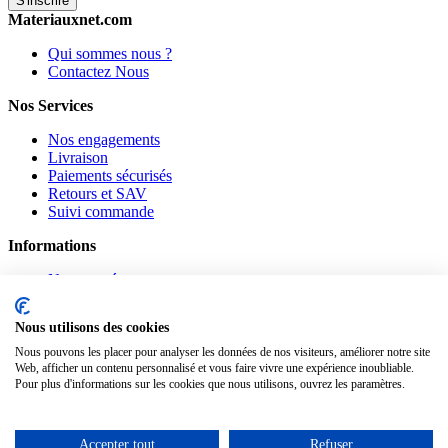
S'inscrire
Materiauxnet.com
Qui sommes nous ?
Contactez Nous
Nos Services
Nos engagements
Livraison
Paiements sécurisés
Retours et SAV
Suivi commande
Informations
Nouveautés
Promotions
CGV
Nous utilisons des cookies
Confidentialité
Mentions légales
Nous pouvons les placer pour analyser les données de nos visiteurs, améliorer notre site
Web, afficher un contenu personnalisé et vous faire vivre une expérience inoubliable.
Suivez-nous
Pour plus d'informations sur les cookies que nous utilisons, ouvrez les paramètres.
Pinterest
Facebook
Accepter tout
Refuser