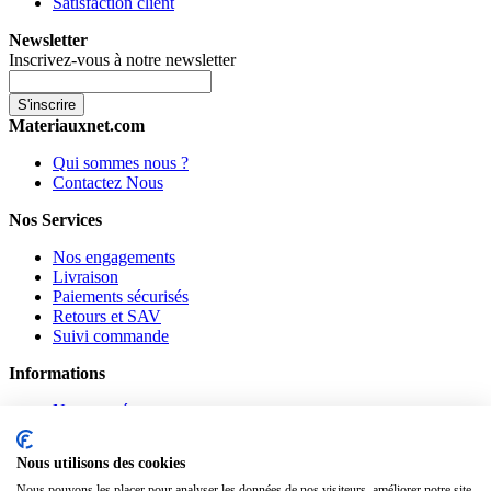
Satisfaction client
Newsletter
Inscrivez-vous à notre newsletter
S'inscrire
Materiauxnet.com
Qui sommes nous ?
Contactez Nous
Nos Services
Nos engagements
Livraison
Paiements sécurisés
Retours et SAV
Suivi commande
Informations
Nouveautés
Promotions
CGV
Nous utilisons des cookies
Confidentialité
Mentions légales
Nous pouvons les placer pour analyser les données de nos visiteurs, améliorer notre site