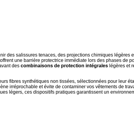
ir des salissures tenaces, des projections chimiques légères e
rent une barrière protectrice immédiate lors des phases de pon
 avant des
combinaisons de protection intégrales
légères et r
rs fibres synthétiques non tissées, sélectionnées pour leur éta
ne irréprochable et évite de contaminer vos vêtements de trava
s légers, ces dispositifs pratiques garantissent un environneme