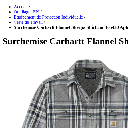
Accueil
/
Outillage, EPI
/
Equipement de Protection Individuelle
/
Veste de Travail
/
Surchemise Carhartt Flannel Sherpa Shirt Jac 105430 Ap
Surchemise Carhartt Flannel S