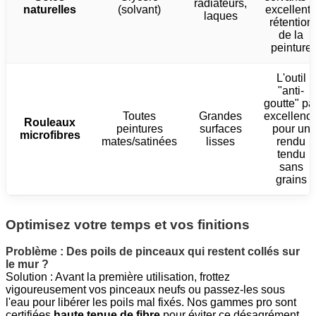
radiateurs,
naturelles
(solvant)
excellent
laques
rétention
de la
peinture
L'outil
"anti-
goutte" pa
Toutes
Grandes
excellenc
Rouleaux
peintures
surfaces
pour un
microfibres
mates/satinées
lisses
rendu
tendu
sans
grains
Optimisez votre temps et vos finitions
Problème : Des poils de pinceaux qui restent collés sur
le mur ?
Solution : Avant la première utilisation, frottez
vigoureusement vos pinceaux neufs ou passez-les sous
l'eau pour libérer les poils mal fixés. Nos gammes pro sont
certifiées
haute tenue de fibre
pour éviter ce désagrément.