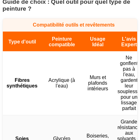
Guide de choix : Quel outil pour quel type de
peinture ?
Compatibilité outils et revêtements
Peinture
Usage
L'avis
Type d'outil
compatible
Idéal
Expert
Ne
gonflent
pas à
l'eau,
Murs et
Fibres
Acrylique (à
gardent
plafonds
synthétiques
l'eau)
leur
intérieurs
soupless
pour un
lissage
parfait
Grande
résistanc
aux
Boiseries,
Soies
Glycéro
solvants e