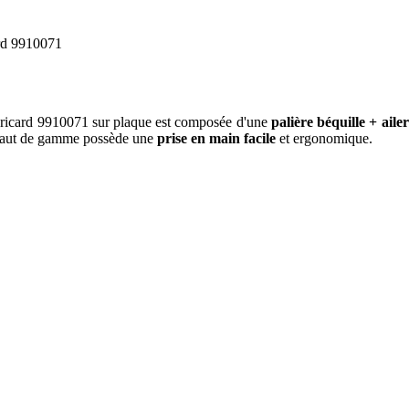
rd 9910071
icard 9910071 sur plaque est composée d'une
palière béquille + aile
haut de gamme possède une
prise en main facile
et ergonomique.