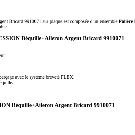
ent Bricard 9910071 sur plaque est composée d'un ensemble
Palière 
able.
PRESSION Béquille+Aileron Argent Bricard 9910071
eur
ti-perçage avec le système breveté FLEX.
quille.
SION Béquille+Aileron Argent Bricard 9910071