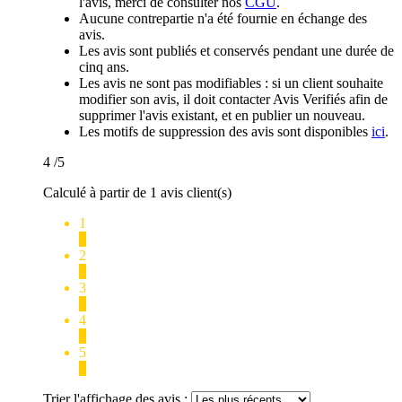
l'avis, merci de consulter nos
CGU
.
Aucune contrepartie n'a été fournie en échange des
avis.
Les avis sont publiés et conservés pendant une durée de
cinq ans.
Les avis ne sont pas modifiables : si un client souhaite
modifier son avis, il doit contacter Avis Verifiés afin de
supprimer l'avis existant, et en publier un nouveau.
Les motifs de suppression des avis sont disponibles
ici
.
4
/5
Calculé à partir de 1 avis client(s)
1
0
2
0
3
0
4
1
5
0
Trier l'affichage des avis :