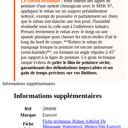
Le conseil technique :
Pour obtenir des lignes de
peinture d'une netteté chirurgicale avec le MSK 97,
appliquez le ruban sur un support préalablement
nettoyé, exempt de poussière et parfaitement sec (bien
que le ruban soit étanche une fois posé, l'humidité
résiduelle sous la colle nuit à l'adhérence initiale).
Pressez fermement le ruban avec le doigt ou une
spatule plastique pour chasser les micro-bulles d'air le
long du bord de coupe. **Retirez le ruban de
masquage lorsque la peinture est encore amoureuse
(semi-humide)**, en formant un angle régulier à 45°
par rapport à la ligne de peinture. Ce geste technique
simple évitera de
peler le film de peinture séché,
garantissant des délimitations impeccables et un
gain de temps précieux sur vos finitions
.
Informations supplémentaires
Informations supplémentaires
Réf
206898
Marque
Eurocel
Fiche technique Ruban Adhésif De
Fiche
Masquage Waterproof 38mmx50m Eurocel