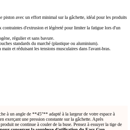
 piston avec un effort minimal sur la gâchette, idéal pour les produits
 contraintes d'extrusion et légèreté pour limiter la fatigue lors d'un
gène, régulier et sans bavure.
rtouches standards du marché (plastique ou aluminium).
main et réduisant les tensions musculaires dans l'avant-bras.
che à un angle de **45°** adapté à la largeur de votre espace à
 en exerçant une pression constante sur la gâchette. Après
e produit ne continue à couler de la buse. Pensez à essuyer la tige de
 pour conserver la souplesse d'utilisation du Easy Gun,