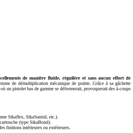
scellements de manière fluide, régulière et sans aucun effort de
anisme de démultiplication mécanique de pointe. Grâce à sa gâchette
 là où un pistolet bas de gamme se déformerait, provoquerait des à-coups
mme Sikaflex, SikaSanisil, etc.).
n cartouche (type SikaBond).
es finitions intérieures ou extérieures.