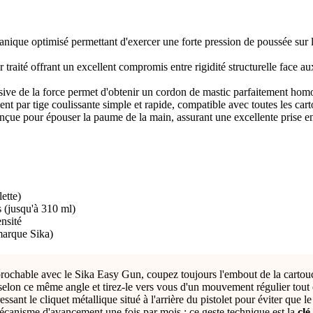
nique optimisé permettant d'exercer une forte pression de poussée sur le
r traité offrant un excellent compromis entre rigidité structurelle face aux
sive de la force permet d'obtenir un cordon de mastic parfaitement homo
nt par tige coulissante simple et rapide, compatible avec toutes les ca
nçue pour épouser la paume de la main, assurant une excellente prise en 
ette)
s (jusqu'à 310 ml)
ensité
marque Sika)
prochable avec le Sika Easy Gun, coupez toujours l'embout de la cartou
é selon ce même angle et tirez-le vers vous d'un mouvement régulier tout
ssant le cliquet métallique situé à l'arrière du pistolet pour éviter que l
mécanisme d'avancement une fois par mois : ce geste technique est la
clé