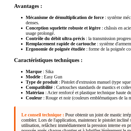
Avantages :
Mécanisme de démultiplication de force
: système méca
denses.
Conception squelette robuste et légère
: châssis en acie
usage prolongé.
Contrôle du débit ultra-précis
: la transmission progres
Remplacement rapide de cartouche
: système d'armeme
Ergonomie de poignée étudiée
: forme de la poignée co
Caractéristiques techniques :
Marque
: Sika
Modèle
: Easy Gun
Type de produit
: Pistolet d'extrusion manuel (type squel
Compatibilité
: Cartouches standards de mastics et colle
Matériau
: Acier renforcé et plastique technique haute d
Couleur
: Rouge et noir (couleurs emblématiques de la 
Le conseil technique :
Pour obtenir un joint de mastic irré
combler. Lors de l'application, maintenez le pistolet inclin
utilisation, relâchez immédiatement la pression interne en pre
poussée après chaque chantier et à lubrifier légèrement le 