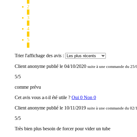
0
2
0
3
0
4
2
5
6
Trier l'affichage des avis :
Client anonyme
publié le
04/10/2020
suite à une commande du 25/
5
/
5
comme prévu
Cet avis vous a-t-il été utile ?
Oui
0
Non
0
Client anonyme
publié le
10/11/2019
suite à une commande du 02/
5
/
5
Très bien plus besoin de forcer pour vider un tube