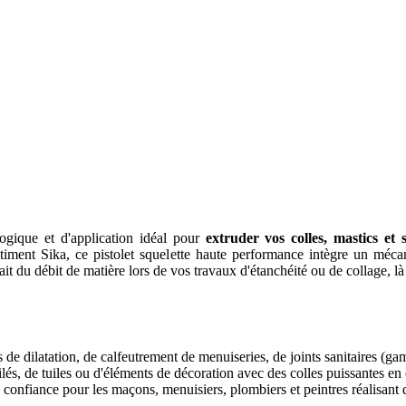
ogique et d'application idéal pour
extruder vos colles, mastics et 
timent Sika, ce pistolet squelette haute performance intègre un méc
fait du débit de matière lors de vos travaux d'étanchéité ou de collage,
s de dilatation, de calfeutrement de menuiseries, de joints sanitaires (ga
ilés, de tuiles ou d'éléments de décoration avec des colles puissantes e
 confiance pour les maçons, menuisiers, plombiers et peintres réalisant d