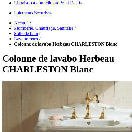
Livraison à domicile ou Point Relais
Paiements Sécurisés
Accueil
/
Plomberie, Chauffage, Sanitaire
/
Salle de bain
/
Lavabo rétro
/
Colonne de lavabo Herbeau CHARLESTON Blanc
Colonne de lavabo Herbeau
CHARLESTON Blanc