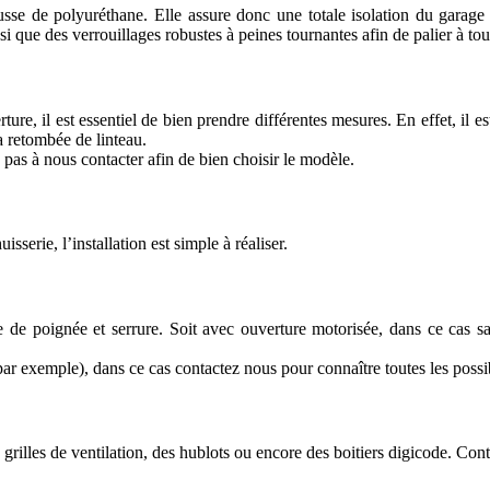
e de polyuréthane. Elle assure donc une totale isolation du garage a
 que des verrouillages robustes à peines tournantes afin de palier à tout
ure, il est essentiel de bien prendre différentes mesures. En effet, il e
a retombée de linteau.
pas à nous contacter afin de bien choisir le modèle.
serie, l’installation est simple à réaliser.
 de poignée et serrure. Soit avec ouverture motorisée, dans ce cas s
r exemple), dans ce cas contactez nous pour connaître toutes les possib
rilles de ventilation, des hublots ou encore des boitiers digicode. Cont