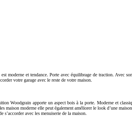
t moderne et tendance. Porte avec équilibrage de traction. Avec son l
order votre garage avec le reste de votre maison.
nition Woodgrain apporte un aspect bois à la porte. Moderne et classiq
ur les maison moderne elle peut également améliorer le look d’une maison
de s’accorder avec les menuiserie de la maison.