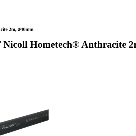
acite 2m, ⌀40mm
F Nicoll Hometech® Anthracite