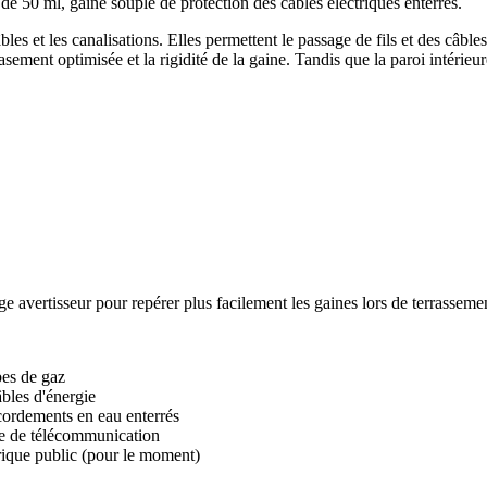
50 ml, gaine souple de protection des cables électriques enterrés.
es et les canalisations. Elles permettent le passage de fils et des câbles
rasement optimisée et la rigidité de la gaine. Tandis que la paroi intérieur
lage avertisseur pour repérer plus facilement les gaines lors de terrassem
bes de gaz
bles d'énergie
ccordements en eau enterrés
ble de télécommunication
trique public (pour le moment)