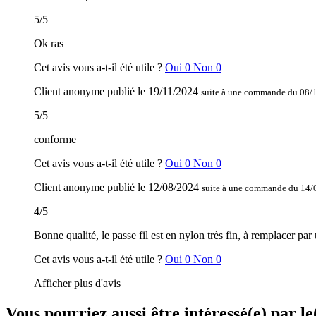
5
/
5
Ok ras
Cet avis vous a-t-il été utile ?
Oui
0
Non
0
Client anonyme
publié le
19/11/2024
suite à une commande du 08/
5
/
5
conforme
Cet avis vous a-t-il été utile ?
Oui
0
Non
0
Client anonyme
publié le
12/08/2024
suite à une commande du 14/
4
/
5
Bonne qualité, le passe fil est en nylon très fin, à remplacer par 
Cet avis vous a-t-il été utile ?
Oui
0
Non
0
Afficher plus d'avis
Vous pourriez aussi être intéressé(e) par le(