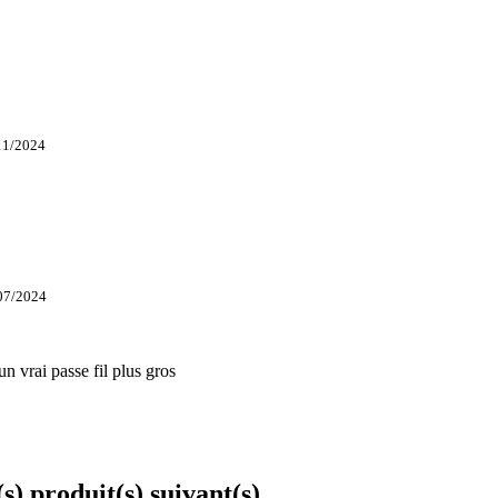
11/2024
07/2024
un vrai passe fil plus gros
s) produit(s) suivant(s)