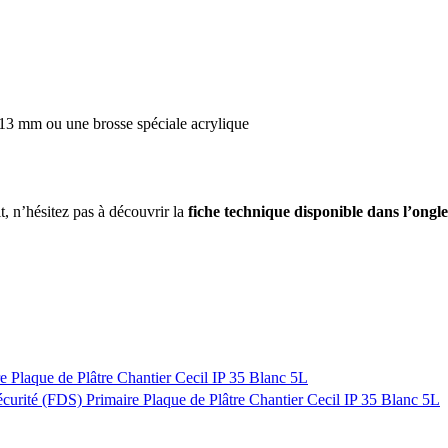
 13 mm ou une brosse spéciale acrylique
t, n’hésitez pas à découvrir la
fiche technique disponible dans l’ongl
e Plaque de Plâtre Chantier Cecil IP 35 Blanc 5L
curité (FDS) Primaire Plaque de Plâtre Chantier Cecil IP 35 Blanc 5L