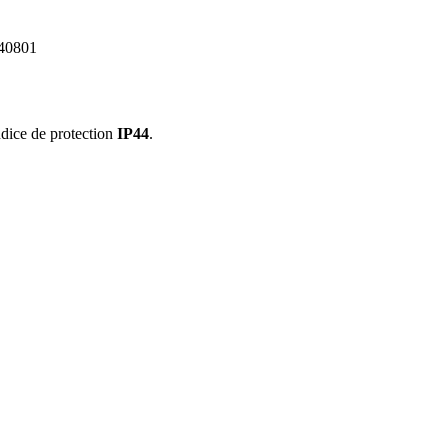
340801
ndice de protection
IP44
.