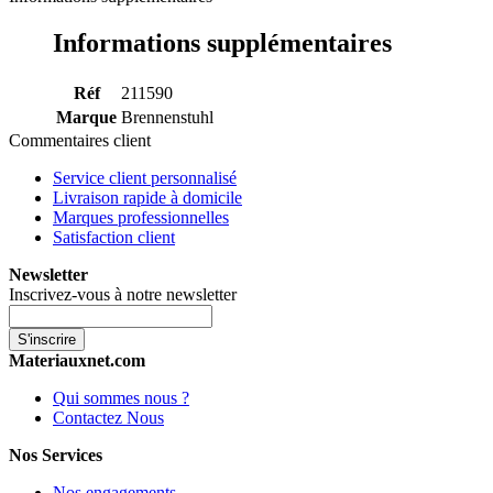
Informations supplémentaires
Réf
211590
Marque
Brennenstuhl
Commentaires client
Service client personnalisé
Livraison rapide à domicile
Marques professionnelles
Satisfaction client
Newsletter
Inscrivez-vous à notre newsletter
S'inscrire
Materiauxnet.com
Qui sommes nous ?
Contactez Nous
Nos Services
Nos engagements