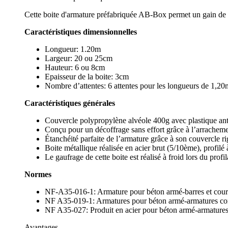
Cette boite d'armature préfabriquée AB-Box permet un gain de 
Caractéristiques dimensionnelles
Longueur: 1.20m
Largeur: 20 ou 25cm
Hauteur: 6 ou 8cm
Epaisseur de la boite: 3cm
Nombre d’attentes: 6 attentes pour les longueurs de 1,20
Caractéristiques générales
Couvercle polypropylène alvéole 400g avec plastique an
Conçu pour un décoffrage sans effort grâce à l’arracheme
Étanchéité parfaite de l’armature grâce à son couvercle ri
Boite métallique réalisée en acier brut (5/10ème), profilé 
Le gaufrage de cette boite est réalisé à froid lors du profi
Normes
NF-A35-016-1: Armature pour béton armé-barres et couro
NF A35-019-1: Armatures pour béton armé-armatures cons
NF A35-027: Produit en acier pour béton armé-armature
Avantages