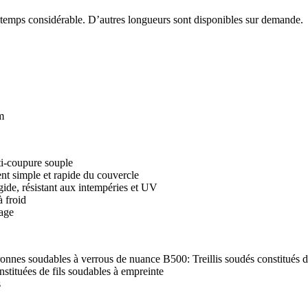
temps considérable. D’autres longueurs sont disponibles sur demande.
m
ti-coupure souple
nt simple et rapide du couvercle
gide, résistant aux intempéries et UV
à froid
lage
nnes soudables à verrous de nuance B500: Treillis soudés constitués d
tituées de fils soudables à empreinte
s