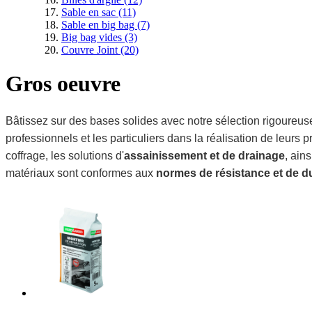
Sable en sac
(11)
Sable en big bag
(7)
Big bag vides
(3)
Couvre Joint
(20)
Gros oeuvre
Bâtissez sur des bases solides avec notre sélection rigoureu
professionnels et les particuliers dans la réalisation de leurs
coffrage, les solutions d'
assainissement et de drainage
, ain
matériaux sont conformes aux
normes de résistance et de du