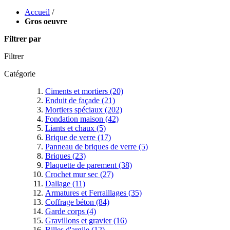
Accueil
/
Gros oeuvre
Filtrer par
Filtrer
Catégorie
Ciments et mortiers
(20)
Enduit de façade
(21)
Mortiers spéciaux
(202)
Fondation maison
(42)
Liants et chaux
(5)
Brique de verre
(17)
Panneau de briques de verre
(5)
Briques
(23)
Plaquette de parement
(38)
Crochet mur sec
(27)
Dallage
(11)
Armatures et Ferraillages
(35)
Coffrage béton
(84)
Garde corps
(4)
Gravillons et gravier
(16)
Billes d'argile
(12)