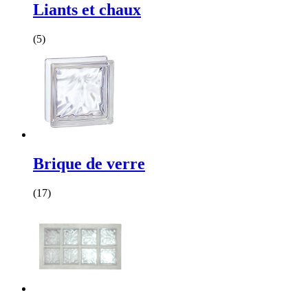
Liants et chaux
(5)
Brique de verre
(17)