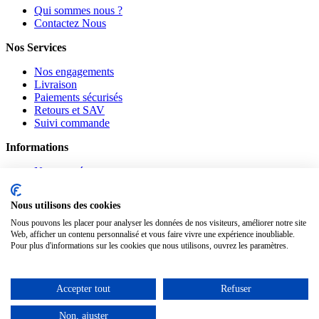
Qui sommes nous ?
Contactez Nous
Nos Services
Nos engagements
Livraison
Paiements sécurisés
Retours et SAV
Suivi commande
Informations
Nouveautés
Promotions
CGV
Nous utilisons des cookies
Confidentialité
Mentions légales
Nous pouvons les placer pour analyser les données de nos visiteurs, améliorer notre site
Web, afficher un contenu personnalisé et vous faire vivre une expérience inoubliable.
Pour plus d'informations sur les cookies que nous utilisons, ouvrez les paramètres.
Suivez-nous
Pinterest
Facebook
Accepter tout
Refuser
Notre Blog
Non, ajuster