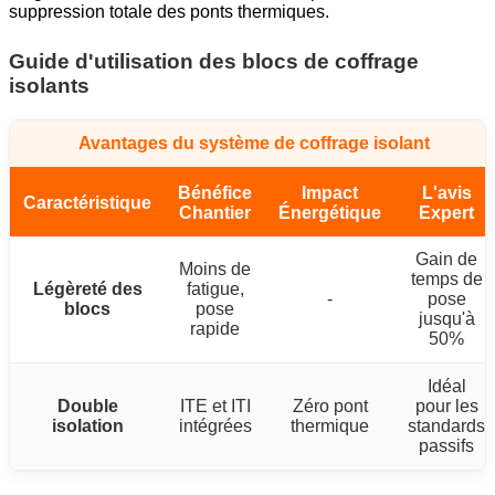
suppression totale des ponts thermiques.
Guide d'utilisation des blocs de coffrage
isolants
Avantages du système de coffrage isolant
Bénéfice
Impact
L'avis
Caractéristique
Chantier
Énergétique
Expert
Gain de
Moins de
temps de
Légèreté des
fatigue,
-
pose
blocs
pose
jusqu'à
rapide
50%
Idéal
Double
ITE et ITI
Zéro pont
pour les
isolation
intégrées
thermique
standards
passifs