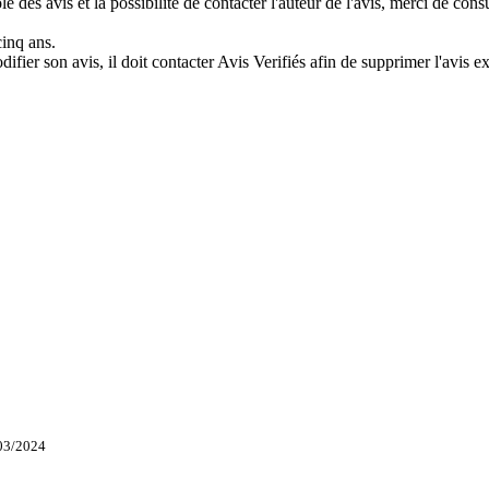
e des avis et la possibilité de contacter l'auteur de l'avis, merci de con
cinq ans.
difier son avis, il doit contacter Avis Verifiés afin de supprimer l'avis e
03/2024