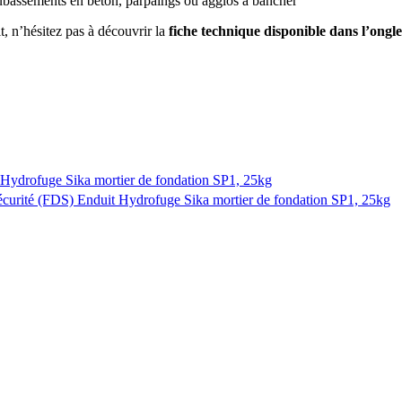
oubassements en béton, parpaings ou agglos à bancher
t, n’hésitez pas à découvrir la
fiche technique disponible dans l’ongl
 Hydrofuge Sika mortier de fondation SP1, 25kg
curité (FDS) Enduit Hydrofuge Sika mortier de fondation SP1, 25kg