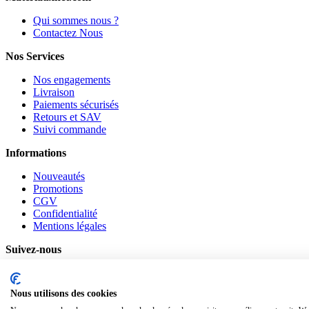
Qui sommes nous ?
Contactez Nous
Nos Services
Nos engagements
Livraison
Paiements sécurisés
Retours et SAV
Suivi commande
Informations
Nouveautés
Promotions
CGV
Confidentialité
Mentions légales
Suivez-nous
Pinterest
Facebook
Nous utilisons des cookies
Notre Blog