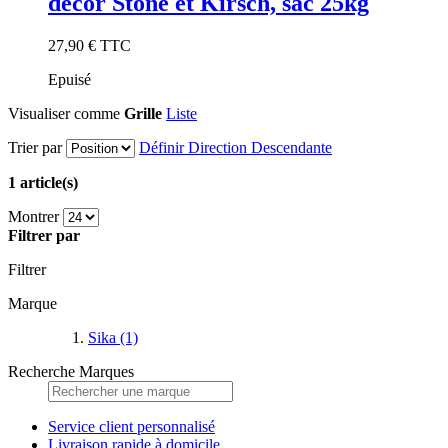
décor Stone et Kirsch, sac 25kg
27,90 €
TTC
Epuisé
Visualiser comme
Grille
Liste
Trier par
Définir Direction Descendante
1 article(s)
Montrer
Filtrer par
Filtrer
Marque
Sika
(1)
Recherche Marques
Service client personnalisé
Livraison rapide à domicile