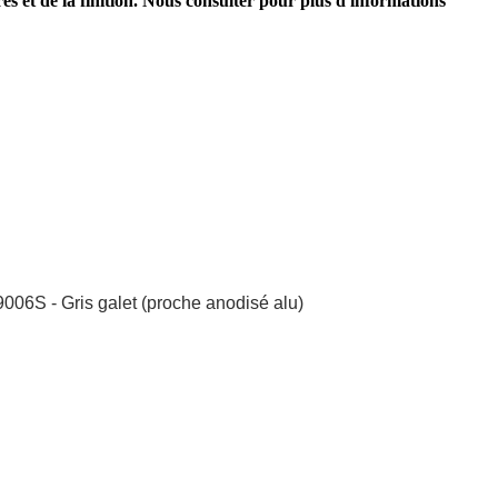
res et de la finition. Nous consulter pour plus d'informations
 9006S - Gris galet (proche anodisé alu)