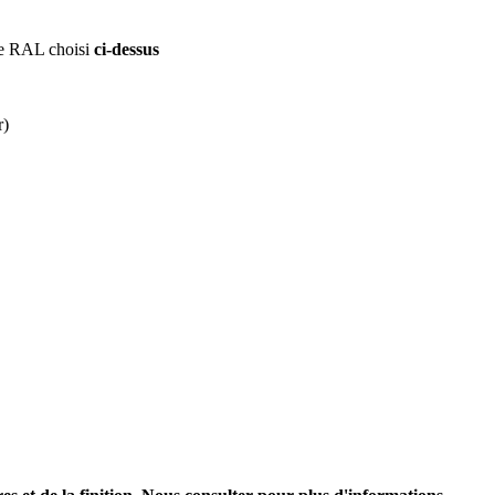
 le RAL choisi
ci-dessus
r)