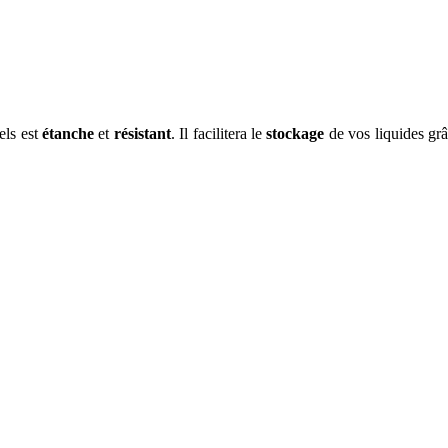
els est
étanche
et
résistant
. Il facilitera le
stockage
de vos liquides gr