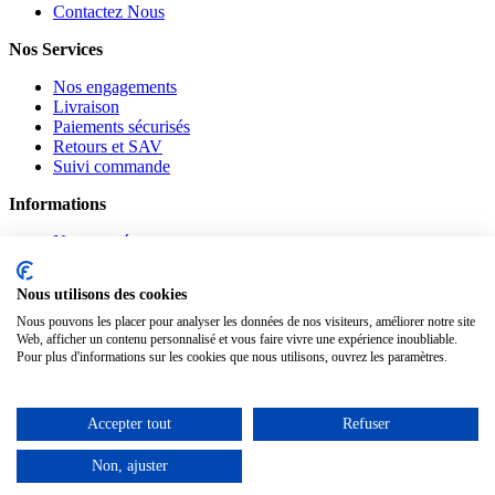
Contactez Nous
Nos Services
Nos engagements
Livraison
Paiements sécurisés
Retours et SAV
Suivi commande
Informations
Nouveautés
Promotions
CGV
Nous utilisons des cookies
Confidentialité
Mentions légales
Nous pouvons les placer pour analyser les données de nos visiteurs, améliorer notre site
Web, afficher un contenu personnalisé et vous faire vivre une expérience inoubliable.
Suivez-nous
Pour plus d'informations sur les cookies que nous utilisons, ouvrez les paramètres.
Pinterest
Facebook
Accepter tout
Refuser
Notre Blog
Non, ajuster
www.materiauxnet.com © 2010-2026 / Agymat SARL
Contactez-nous