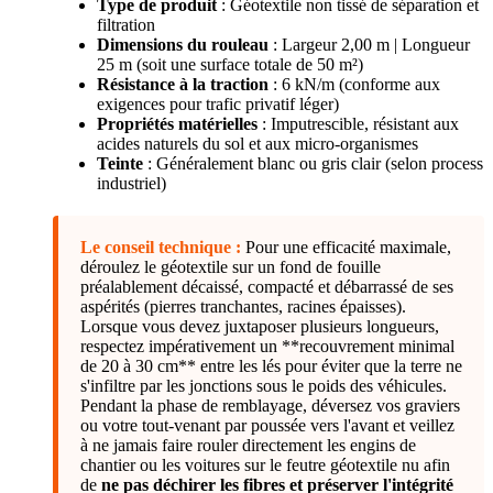
Type de produit
: Géotextile non tissé de séparation et
filtration
Dimensions du rouleau
: Largeur 2,00 m | Longueur
25 m (soit une surface totale de 50 m²)
Résistance à la traction
: 6 kN/m (conforme aux
exigences pour trafic privatif léger)
Propriétés matérielles
: Imputrescible, résistant aux
acides naturels du sol et aux micro-organismes
Teinte
: Généralement blanc ou gris clair (selon process
industriel)
Le conseil technique :
Pour une efficacité maximale,
déroulez le géotextile sur un fond de fouille
préalablement décaissé, compacté et débarrassé de ses
aspérités (pierres tranchantes, racines épaisses).
Lorsque vous devez juxtaposer plusieurs longueurs,
respectez impérativement un **recouvrement minimal
de 20 à 30 cm** entre les lés pour éviter que la terre ne
s'infiltre par les jonctions sous le poids des véhicules.
Pendant la phase de remblayage, déversez vos graviers
ou votre tout-venant par poussée vers l'avant et veillez
à ne jamais faire rouler directement les engins de
chantier ou les voitures sur le feutre géotextile nu afin
de
ne pas déchirer les fibres et préserver l'intégrité