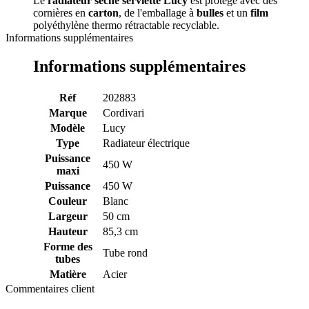
Le
radiateur
séche serviette Lucy
est protégé avec des
cornières en
carton
, de l'emballage à
bulles
et un
film
polyéthylène thermo rétractable recyclable.
Informations supplémentaires
Informations supplémentaires
Réf
202883
Marque
Cordivari
Modèle
Lucy
Type
Radiateur électrique
Puissance
450 W
maxi
Puissance
450 W
Couleur
Blanc
Largeur
50 cm
Hauteur
85,3 cm
Forme des
Tube rond
tubes
Matière
Acier
Commentaires client