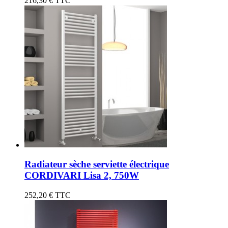
216,30 €
TTC
Radiateur sèche serviette électrique
CORDIVARI Lisa 2, 750W
252,20 €
TTC