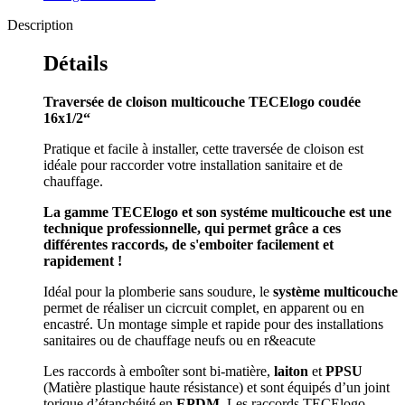
Description
Détails
Traversée de cloison multicouche TECElogo coudée
16x1/2“
Pratique et facile à installer, cette traversée de cloison est
idéale pour raccorder votre installation sanitaire et de
chauffage.
La gamme
TECElogo et son systéme multicouche est une
technique
professionnelle, qui permet grâce a ces
différentes raccords, de s'emboiter facilement et
rapidement !
Idéal pour la plomberie sans soudure, le
système multicouche
permet de réaliser un cicrcuit complet, en apparent ou en
encastré. Un montage simple et rapide pour des installations
sanitaires ou de chauffage neufs ou en r&eacute
Les raccords à emboîter sont bi-matière,
laiton
et
PPSU
(Matière plastique haute résistance) et sont équipés d’un joint
torique d’étanchéité en
EPDM
. Les raccords TECElogo