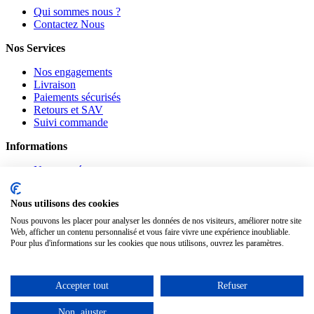
Qui sommes nous ?
Contactez Nous
Nos Services
Nos engagements
Livraison
Paiements sécurisés
Retours et SAV
Suivi commande
Informations
Nouveautés
Promotions
CGV
Nous utilisons des cookies
Confidentialité
Mentions légales
Nous pouvons les placer pour analyser les données de nos visiteurs, améliorer notre site
Web, afficher un contenu personnalisé et vous faire vivre une expérience inoubliable.
Pour plus d'informations sur les cookies que nous utilisons, ouvrez les paramètres.
Suivez-nous
Pinterest
Facebook
Accepter tout
Refuser
Notre Blog
Non, ajuster