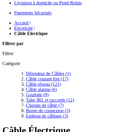
Livraison à domicile ou Point Relais
Paiements Sécurisés
Accueil
/
Electricité
/
Câble Électrique
Filtrer par
Filtrer
Catégorie
Dérouleur de Câbles
(1)
Câble courant fort
(17)
Câble réseau
(121)
Câble alarme
(6)
Goulotte
(9)
Tube IRL et raccords
(12)
Chemin de câble
(7)
Borne de connexion
(3)
Embout de câblage
(3)
Câble Électrique